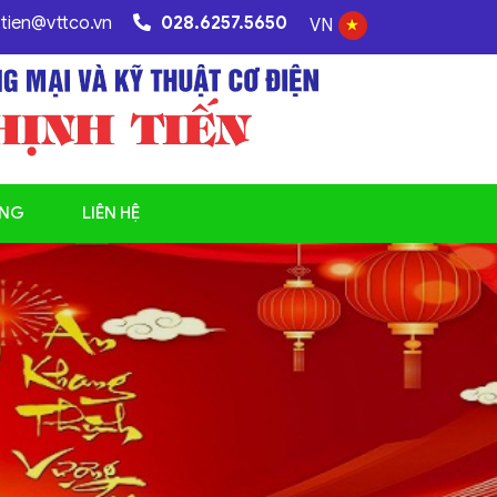
htien@vttco.vn
028.6257.5650
VN
ỤNG
LIÊN HỆ