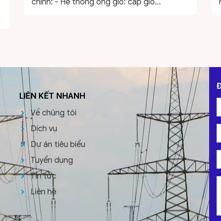
chính: - Hệ thống ống gió: cấp gió...
LIÊN KẾT NHANH
Về chúng tôi
Dịch vụ
p
Dự án tiêu biểu
Tuyển dụng
Tin tức
Liên hệ