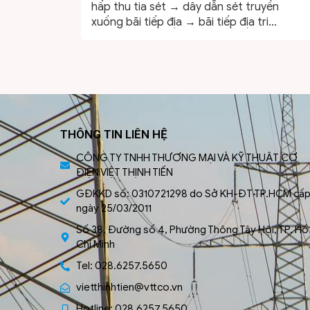
hấp thu tia sét → dây dẫn sét truyền
xuống bãi tiếp địa → bãi tiếp địa tri...
THÔNG TIN LIÊN HỆ
CÔNG TY TNHH THƯƠNG MẠI VÀ KỸ THUẬT CƠ
ĐIỆN VIỆT THỊNH TIẾN
GĐKKD số: 0310721298 do Sở KH-ĐT TP.HCM cấ
ngày 25/03/2011
Số 38, Đường số 4, Phường Thông Tây Hội, TP. Hồ
Chí Minh
Tel: 028.6257.5650
vietthinhtien@vttco.vn
Hotline: 028.6257.5650