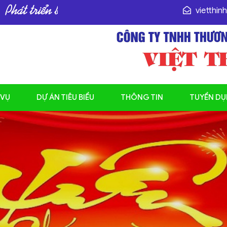
vietthin
 VỤ
DỰ ÁN TIÊU BIỂU
THÔNG TIN
TUYỂN D