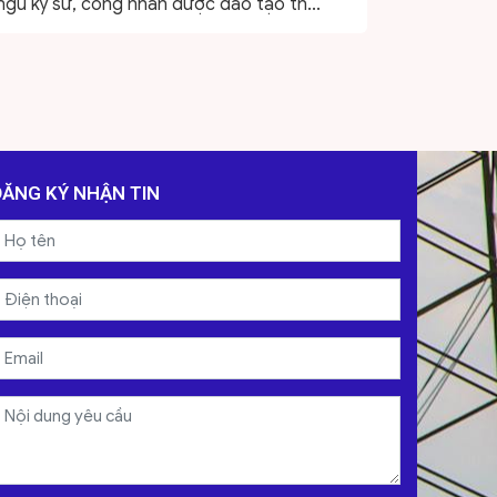
ngũ kỹ sư, công nhân được đào tạo th...
ĐĂNG KÝ NHẬN TIN