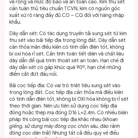
vệ rộng và mức độ bảo vệ an toàn cao. Kim thu sét
cần tuân thủ tiêu chuẩn TCVN, kim có nguồn gốc
xuất xứ rõ ràng đầy đủ CO – CQ đối với hàng nhập
khẩu.
Dây dẫn sét: Có tác dụng truyền tải sung sét từ kim
thu sét vào bãi tiếp địa trong lòng đất. Dây dẫn sét
cần thỏa mãn điều kiện có tính dẫn điện tốt, không
bị oxi hóa rỉ sét. Cần tính toán tiết diện và chất liệu
dây dẫn để quá trình thoát sét an toàn. Hạn chế đi
dây dẫn sét có gấp khúc quá 90º, hạn chế những
điểm cắt đứt đấu nối.
Bãi cọc tiếp địa: Có vai trò triệt tiêu xung sét vào
trong lòng đất. Cọc tiếp địa cần thỏa mã điều kiện
có tính dẫn điện tốt, không bị OXI hóa không bị rỉ sét
theo thời gian. Nên ưu tiên sử dụng cọc tiếp địa
đồng hoặc thép mạ đồng D16 L=2.4m. Có nhiều biện
pháp thi công bãi cọc tiếp địa khác nhau (
khoan
giếng, sử dụng máy đóng cọc chôn sâu, đào rảnh
đóng cọc dàn trải
) Nhưng tất cả đều quy về điều