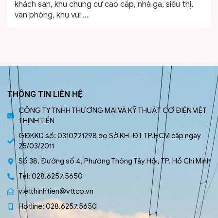
khách sạn, khu chung cư cao cấp, nhà ga, siêu thị,
văn phòng, khu vui ...
THÔNG TIN LIÊN HỆ
CÔNG TY TNHH THƯƠNG MẠI VÀ KỸ THUẬT CƠ ĐIỆN VIỆT
THỊNH TIẾN
GĐKKD số: 0310721298 do Sở KH-ĐT TP.HCM cấp ngày
25/03/2011
Số 38, Đường số 4, Phường Thông Tây Hội, TP. Hồ Chí Minh
Tel: 028.6257.5650
vietthinhtien@vttco.vn
Hotline: 028.6257.5650