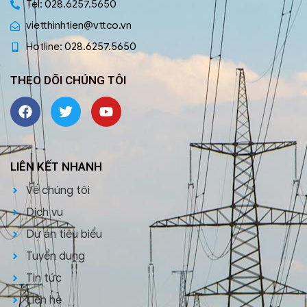
Tel: 028.6257.5650
vietthinhtien@vttco.vn
Hotline: 028.6257.5650
THEO DÕI CHÚNG TÔI
LIÊN KẾT NHANH
Về chúng tôi
Dịch vụ
Dự án tiêu biểu
Tuyển dụng
Tin tức
Liên hệ