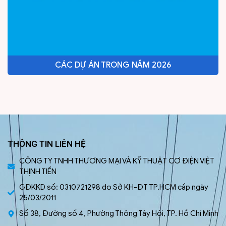
CÁC DỰ ÁN TRONG NĂM 2026
THÔNG TIN LIÊN HỆ
CÔNG TY TNHH THƯƠNG MẠI VÀ KỸ THUẬT CƠ ĐIỆN VIỆT
THỊNH TIẾN
GĐKKD số: 0310721298 do Sở KH-ĐT TP.HCM cấp ngày
25/03/2011
Số 38, Đường số 4, Phường Thông Tây Hội, TP. Hồ Chí Minh