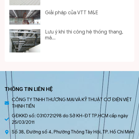
Giải pháp của VTT M&E
Lưu ý khi thi công hệ thống thang,
má...
THÔNG TIN LIÊN HỆ
CÔNG TY TNHH THƯƠNG MẠI VÀ KỸ THUẬT CƠ ĐIỆN VIỆT
THỊNH TIẾN
GĐKKD số: 0310721298 do Sở KH-ĐT TP.HCM cấp ngày
25/03/2011
Số 38, Đường số 4, Phường Thông Tây Hội, TP. Hồ Chí Minh