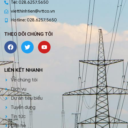
Tel: 028.6257.5650
vietthinhtien@vttco.vn
Hotline: 028.6257.5650
THEO DÕI CHÚNG TÔI
LIÊN KẾT NHANH
Về chúng tôi
Dịch vụ
Dự án tiêu biểu
Tuyển dụng
Tin tức
Liên hệ